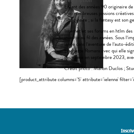
Description
Enfant des années 90 originaire de
trop nombreuses passions créatives.
l’imaginaire ; si la fantasy est son 
Internet et ses forums en htlm des
investie au fil des années. Sous l’im
lance dans l’aventure de l’auto-édit
Hachette Romans avec qui elle signe
deuxième en septembre 2023, avec
Crédit photo : Manon Duclos ; Stu
[product_attribute columns='5' attribute='ielenna' filter='
Inscriv