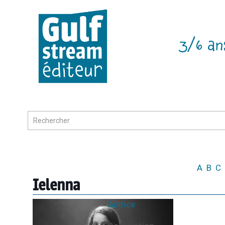
3/6 an
A
B
C
Ielenna
Autrice