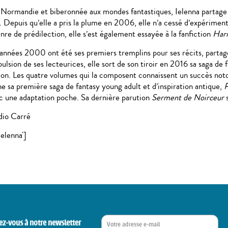
 Normandie et biberonnée aux mondes fantastiques, Ielenna partage s
 Depuis qu’elle a pris la plume en 2006, elle n’a cessé d’expérimen
genre de prédilection, elle s’est également essayée à la fanfiction
Harr
 années 2000 ont été ses premiers tremplins pour ses récits, partag
pulsion de ses lecteurices, elle sort de son tiroir en 2016 sa saga de 
ion. Les quatre volumes qui la composent connaissent un succès notoir
 sa première saga de fantasy young adult et d’inspiration antique,
P
 une adaptation poche. Sa dernière parution
Serment de Noirceur
dio Carré
ielenna']
ez-vous à notre newsletter