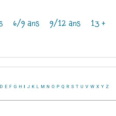
s
6/9 ans
9/12 ans
13 +
D
E
F
G
H
I
J
K
L
M
N
O
P
Q
R
S
T
U
V
W
X
Y
Z