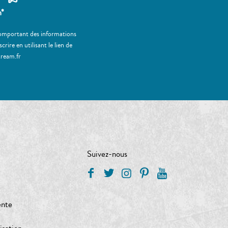
m*
 comportant des informations
ire en utilisant le lien de
tream.fr
Suivez-nous
ente