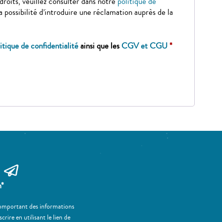
 droits, veuillez consulter dans notre
politique de
la possibilité d’introduire une réclamation auprès de la
litique de confidentialité
ainsi que les
CGV et CGU
*
m*
 comportant des informations
ire en utilisant le lien de