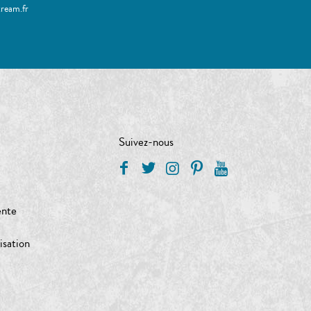
tream.fr
Suivez-nous
ente
isation