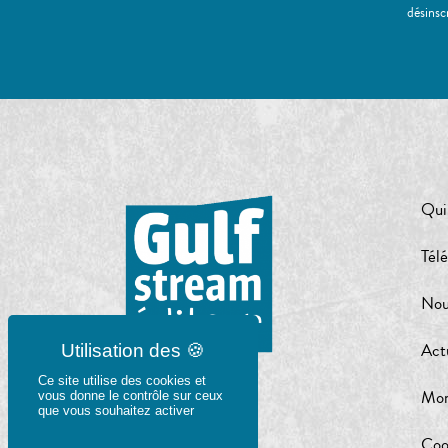
désinsc
Qui
Tél
Nou
Act
Ce site utilise des cookies et
Mon
vous donne le contrôle sur ceux
que vous souhaitez activer
Coo