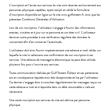
L’inscription et l’accès aux services du site sont réservés exclusivement aux
personnes physiques capables, ayant rempli et validé le formulaire
d’inscription disponible en ligne sur le site www.gulfstream.fr, ainsi que les
présentes Conditions Générales d’Utilisation.
Lors de son inscription, l’utilisateur s’engage à fournir des informations
exactes, sincères et à jour sur sa personne et son état civil. L’utilisateur
devra en outre procéder à une vérification régulière des données le
concernant afin d’en conserver l’exactitude.
L’utilisateur doit ainsi fournir impérativement une adresse e-mail valide, sur
laquelle le site lui adressera une confirmation de son inscription à ses
services. Une adresse de messagerie électronique ne peut être utilisée
plusieurs fois pour s’inscrire aux services.
Toute communication réalisée par Gulf Stream Éditeur et ses partenaires
est en conséquence réputée avoir été réceptionnée et lue par l’utilisateur.
Ce dernier s’engage donc à consulter régulièrement les messages reçus sur
cette adresse e-mail et à répondre dans un délai raisonnable si cela est
nécessaire.
Une seule inscription aux services du site est admise par personne
physique.