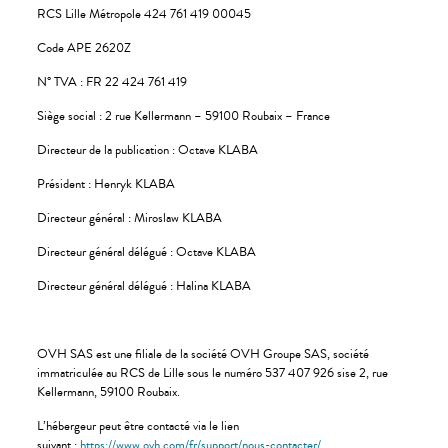
RCS Lille Métropole 424 761 419 00045
Code APE 2620Z
N° TVA : FR 22 424 761 419
Siège social : 2 rue Kellermann – 59100 Roubaix – France
Directeur de la publication : Octave KLABA
Président : Henryk KLABA
Directeur général : Miroslaw KLABA
Directeur général délégué : Octave KLABA
Directeur général délégué : Halina KLABA
OVH SAS est une filiale de la société OVH Groupe SAS, société
immatriculée au RCS de Lille sous le numéro 537 407 926 sise 2, rue
Kellermann, 59100 Roubaix.
L’hébergeur peut être contacté via le lien
suivant :
https://www.ovh.com/fr/support/nous-contacter/