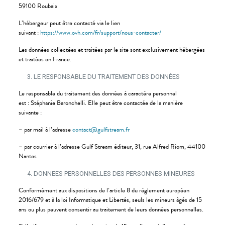
59100 Roubaix
L’hébergeur peut être contacté via le lien
suivant :
https://www.ovh.com/fr/support/nous-contacter/
Les données collectées et traitées par le site sont exclusivement hébergées
et traitées en France.
LE RESPONSABLE DU TRAITEMENT DES DONNÉES
Le responsable du traitement des données à caractère personnel
est : Stéphanie Baronchelli. Elle peut être contactée de la manière
suivante :
– par mail à l’adresse
contact@gulfstream.fr
– par courrier à l’adresse Gulf Stream éditeur, 31, rue Alfred Riom, 44100
Nantes
DONNEES PERSONNELLES DES PERSONNES MINEURES
Conformément aux dispositions de l’article 8 du règlement européen
2016/679 et à la loi Informatique et Libertés, seuls les mineurs âgés de 15
ans ou plus peuvent consentir au traitement de leurs données personnelles.