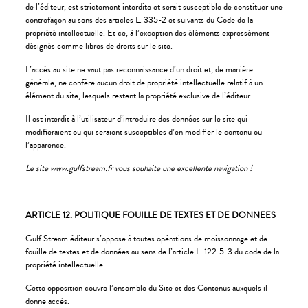
de l’éditeur, est strictement interdite et serait susceptible de constituer une
contrefaçon au sens des articles L. 335-2 et suivants du Code de la
propriété intellectuelle. Et ce, à l’exception des éléments expressément
désignés comme libres de droits sur le site.
L’accès au site ne vaut pas reconnaissance d’un droit et, de manière
générale, ne confère aucun droit de propriété intellectuelle relatif à un
élément du site, lesquels restent la propriété exclusive de l’éditeur.
Il est interdit à l’utilisateur d’introduire des données sur le site qui
modifieraient ou qui seraient susceptibles d’en modifier le contenu ou
l’apparence.
Le site www.gulfstream.fr vous souhaite une excellente navigation !
ARTICLE 12. POLITIQUE FOUILLE DE TEXTES ET DE DONNEES
Gulf Stream éditeur s’oppose à toutes opérations de moissonnage et de
fouille de textes et de données au sens de l’article L. 122-5-3 du code de la
propriété intellectuelle.
Cette opposition couvre l’ensemble du Site et des Contenus auxquels il
donne accès.