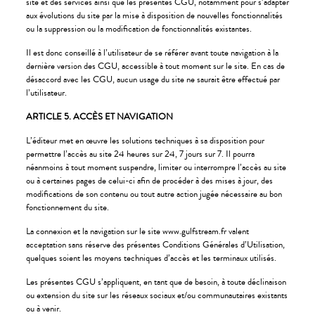
site et des services ainsi que les présentes CGU, notamment pour s’adapter
aux évolutions du site par la mise à disposition de nouvelles fonctionnalités
ou la suppression ou la modification de fonctionnalités existantes.
Il est donc conseillé à l’utilisateur de se référer avant toute navigation à la
dernière version des CGU, accessible à tout moment sur le site. En cas de
désaccord avec les CGU, aucun usage du site ne saurait être effectué par
l’utilisateur.
ARTICLE 5. ACCÈS ET NAVIGATION
L’éditeur met en œuvre les solutions techniques à sa disposition pour
permettre l’accès au site 24 heures sur 24, 7 jours sur 7. Il pourra
néanmoins à tout moment suspendre, limiter ou interrompre l’accès au site
ou à certaines pages de celui-ci afin de procéder à des mises à jour, des
modifications de son contenu ou tout autre action jugée nécessaire au bon
fonctionnement du site.
La connexion et la navigation sur le site www.gulfstream.fr valent
acceptation sans réserve des présentes Conditions Générales d’Utilisation,
quelques soient les moyens techniques d’accès et les terminaux utilisés.
Les présentes CGU s’appliquent, en tant que de besoin, à toute déclinaison
ou extension du site sur les réseaux sociaux et/ou communautaires existants
ou à venir.