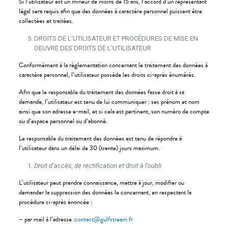
Si l’utilisateur est un mineur de moins de 15 ans, l’accord d’un représentant
légal sera requis afin que des données à caractère personnel puissent être
collectées et traitées.
DROITS DE L’UTILISATEUR ET PROCÉDURES DE MISE EN
OEUVRE DES DROITS DE L’UTILISATEUR
Conformément à la règlementation concernant le traitement des données à
caractère personnel, l’utilisateur possède les droits ci-après énumérés.
Afin que le responsable du traitement des données fasse droit à sa
demande, l’utilisateur est tenu de lui communiquer : ses prénom et nom
ainsi que son adresse e-mail, et si cela est pertinent, son numéro de compte
ou d’espace personnel ou d’abonné.
Le responsable du traitement des données est tenu de répondre à
l’utilisateur dans un délai de 30 (trente) jours maximum.
Droit d’accès, de rectification et droit à l’oubli
L’utilisateur peut prendre connaissance, mettre à jour, modifier ou
demander la suppression des données le concernant, en respectant la
procédure ci-après énoncée :
– par mail à l’adresse :
contact@gulfstream.fr