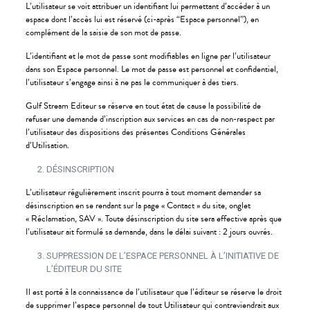
L’utilisateur se voit attribuer un identifiant lui permettant d’accéder à un
espace dont l’accès lui est réservé (ci-après “Espace personnel”), en
complément de la saisie de son mot de passe.
L’identifiant et le mot de passe sont modifiables en ligne par l’utilisateur
dans son Espace personnel. Le mot de passe est personnel et confidentiel,
l’utilisateur s’engage ainsi à ne pas le communiquer à des tiers.
Gulf Stream Editeur se réserve en tout état de cause la possibilité de
refuser une demande d’inscription aux services en cas de non-respect par
l’utilisateur des dispositions des présentes Conditions Générales
d’Utilisation.
DÉSINSCRIPTION
L’utilisateur régulièrement inscrit pourra à tout moment demander sa
désinscription en se rendant sur la page « Contact » du site, onglet
« Réclamation, SAV ». Toute désinscription du site sera effective après que
l’utilisateur ait formulé sa demande, dans le délai suivant : 2 jours ouvrés.
SUPPRESSION DE L’ESPACE PERSONNEL À L’INITIATIVE DE
L’ÉDITEUR DU SITE
Il est porté à la connaissance de l’utilisateur que l’éditeur se réserve le droit
de supprimer l’espace personnel de tout Utilisateur qui contreviendrait aux