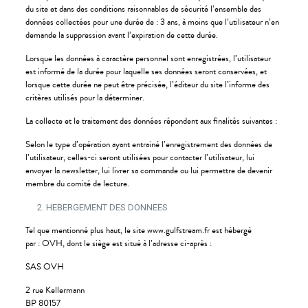
du site et dans des conditions raisonnables de sécurité l’ensemble des
données collectées pour une durée de : 3 ans, à moins que l’utilisateur n’en
demande la suppression avant l’expiration de cette durée.
Lorsque les données à caractère personnel sont enregistrées, l’utilisateur
est informé de la durée pour laquelle ses données seront conservées, et
lorsque cette durée ne peut être précisée, l’éditeur du site l’informe des
critères utilisés pour la déterminer.
La collecte et le traitement des données répondent aux finalités suivantes :
Selon le type d’opération ayant entrainé l’enregistrement des données de
l’utilisateur, celles-ci seront utilisées pour contacter l’utilisateur, lui
envoyer la newsletter, lui livrer sa commande ou lui permettre de devenir
membre du comité de lecture.
HEBERGEMENT DES DONNEES
Tel que mentionné plus haut, le site www.gulfstream.fr est hébergé
par : OVH, dont le siège est situé à l’adresse ci-après :
SAS OVH
2 rue Kellermann
BP 80157