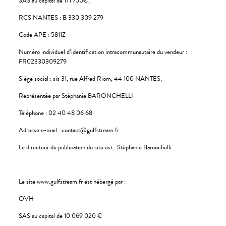
SAS au capital de 171 750€,
RCS NANTES : B 330 309 279
Code APE : 5811Z
Numéro individuel d’identification intracommunautaire du vendeur :
FR02330309279
Siège social : sis 31, rue Alfred Riom, 44 100 NANTES,
Représentée par Stéphanie BARONCHELLI
Téléphone : 02 40 48 06 68
Adresse e-mail : contact@gulfstream.fr
Le directeur de publication du site est : Stéphanie Baronchelli.
Le site www.gulfstream.fr est hébergé par :
OVH
SAS au capital de 10 069 020 €