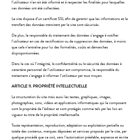
l’utilisateur n’en ait été informé et à respecter les finalités pour lesquelles
ces données ont été collectées.
Le site dispose d’un certificat SSL afin de garantir que les informations et le
transfert des données transitant par le site sont sécurisés.
De plus, le responsable du traitement des données s’engage à notifier
l’utilisateur en cas de rectification ou de suppression des données, à moins
que cela n’entraîne pour lui des formalités, coûts et démarches
disproportionnées.
Dans le cas où l’intégrité, la confidentialité ou la sécurité des données à
caractère personnel de l’utilisateur est compromise, le responsable du
traitement s’engage à informer l’utilisateur par tout moyen.
ARTICLE 11. PROPRIÉTÉ INTELLECTUELLE
La structuration du site mais aussi les textes, graphiques, images,
photographies, sons, vidéos et applications informatiques qui le composent
sont la propriété de l’éditeur et sont protégés comme tels par les lois en
vigueur au titre de la propriété intellectuelle.
Toute représentation, reproduction, adaptation ou exploitation partielle ou
totale des contenus, marques déposées et services proposés par le site, par
quelque procédé que ce soit, sans l’autorisation préalable, expresse et écrite