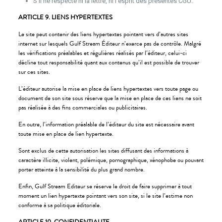
S’il ne respecte ni la lettre, ni l’esprit des présentes CGU.
ARTICLE 9. LIENS HYPERTEXTES
Le site peut contenir des liens hypertextes pointant vers d’autres sites
internet sur lesquels Gulf Stream Éditeur n’exerce pas de contrôle. Malgré
les vérifications préalables et régulières réalisés par l’éditeur, celui-ci
décline tout responsabilité quant aux contenus qu’il est possible de trouver
sur ces sites.
L’éditeur autorise la mise en place de liens hypertextes vers toute page ou
document de son site sous réserve que la mise en place de ces liens ne soit
pas réalisée à des fins commerciales ou publicitaires.
En outre, l’information préalable de l’éditeur du site est nécessaire avant
toute mise en place de lien hypertexte.
Sont exclus de cette autorisation les sites diffusant des informations à
caractère illicite, violent, polémique, pornographique, xénophobe ou pouvant
porter atteinte à la sensibilité du plus grand nombre.
Enfin, Gulf Stream Editeur se réserve le droit de faire supprimer à tout
moment un lien hypertexte pointant vers son site, si le site l’estime non
conforme à sa politique éditoriale.