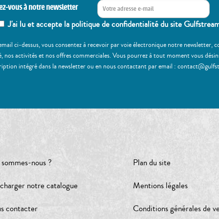
ez-vous à notre newsletter
J'ai lu et accepte la politique de confidentialité du site Gulfstrea
email ci-dessus, vous consentez à recevoir par voie électronique notre newsletter,
, nos activités et nos offres commerciales. Vous pourrez à tout moment vous désinscr
ription intégré dans la newsletter ou en nous contactant par email : contact@gulfs
 sommes-nous ?
Plan du site
écharger notre catalogue
Mentions légales
s contacter
Conditions générales de v