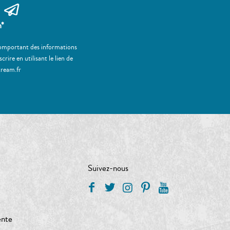
m*
 comportant des informations
ire en utilisant le lien de
tream.fr
Suivez-nous
ente