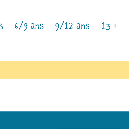
s
6/9 ans
9/12 ans
13 +