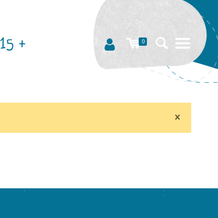
15 +
0