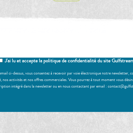
ez-vous à notre newsletter
J'ai lu et accepte la politique de confidentialité du site Gulfstrea
email ci-dessus, vous consentez à recevoir par voie électronique notre newsletter,
, nos activités et nos offres commerciales. Vous pourrez à tout moment vous désinscr
ription intégré dans la newsletter ou en nous contactant par email : contact@gulfs