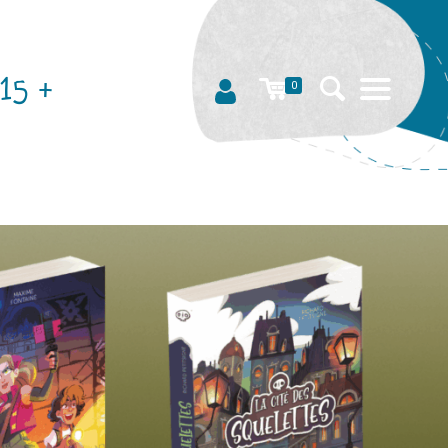
15 +
0