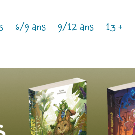
s
6/9 ans
9/12 ans
13 +