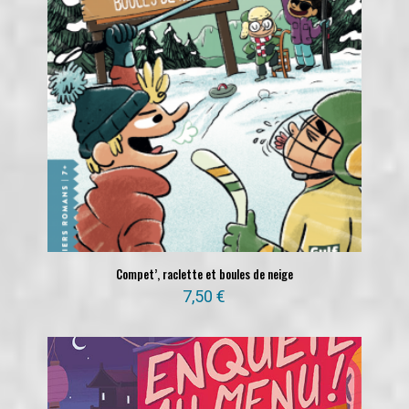
Compet’, raclette et boules de neige
7,50
€