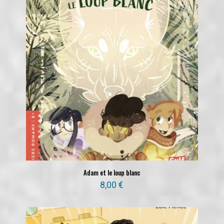
Adam et le loup blanc
8,00
€