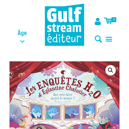
0
Âge