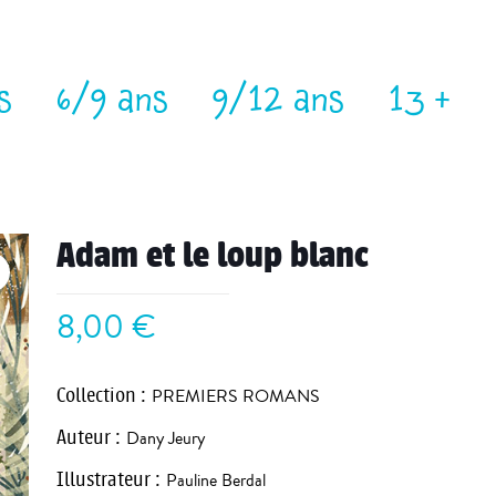
s
6/9 ans
9/12 ans
13 +
Adam et le loup blanc
8,00
€
Collection
:
PREMIERS ROMANS
Auteur
:
Dany Jeury
Illustrateur
:
Pauline Berdal