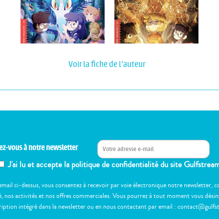
Voir la fiche de l'auteur
ez-vous à notre newsletter
J'ai lu et accepte la politique de confidentialité du site Gulfstrea
email ci-dessus, vous consentez à recevoir par voie électronique notre newsletter,
, nos activités et nos offres commerciales. Vous pourrez à tout moment vous désinscr
ription intégré dans la newsletter ou en nous contactant par email : contact@gulfs