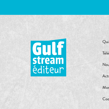
Qui
Tél
Nou
Act
Mon
Coo