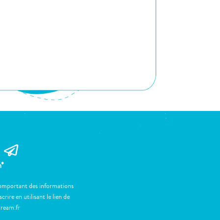
m*
 comportant des informations
ire en utilisant le lien de
tream.fr