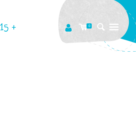
15 +
0