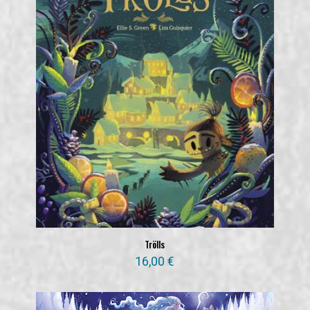
Trölls
16,00
€