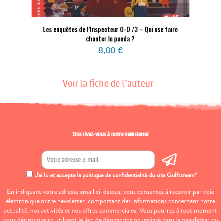
Les enquêtes de l’Inspecteur O-O /3 – Qui ose faire
chanter le panda ?
8,00
€
Voir la fiche de l'auteur
Inscrivez-vous à notre newsletter
J'ai lu et accepte la politique de confidentialité du site Gulfstream*
En indiquant votre adresse email ci-dessus, vous consentez à recevoir par voie
électronique notre newsletter, comportant des informations concernant notre
actualité, nos activités et nos offres commerciales. Vous pourrez à tout moment
vous désinscrire en utilisant le lien de désinscription intégré dans la newsletter ou