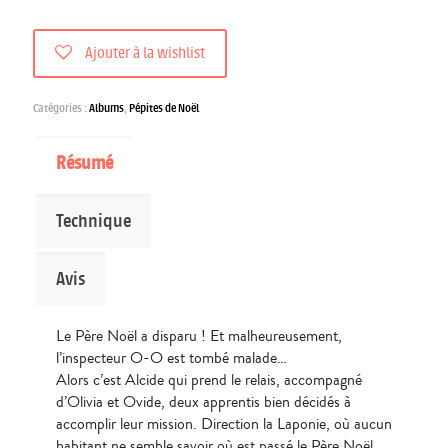
Ajouter à la wishlist
Catégories :
Albums
,
Pépites de Noël
Résumé
Technique
Avis
Le Père Noël a disparu ! Et malheureusement,
l’inspecteur O-O est tombé malade…
Alors c’est Alcide qui prend le relais, accompagné
d’Olivia et Ovide, deux apprentis bien décidés à
accomplir leur mission. Direction la Laponie, où aucun
habitant ne semble savoir où est passé le Père Noël…