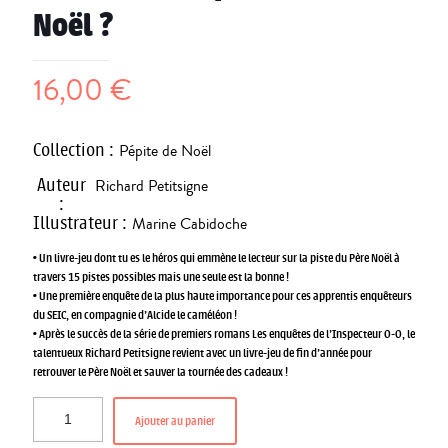
Noël ?
16,00
€
Collection
:
Pépite de Noël
Auteur
Richard Petitsigne
:
Illustrateur
:
Marine Cabidoche
• Un livre-jeu dont tu es le héros qui emmène le lecteur sur la piste du Père Noël à
travers 15 pistes possibles mais une seule est la bonne !
• Une première enquête de la plus haute importance pour ces apprentis enquêteurs
du SEIC, en compagnie d’Alcide le caméléon !
• Après le succès de la série de premiers romans Les enquêtes de l’Inspecteur O-O, le
talentueux Richard Petitsigne revient avec un livre-jeu de fin d’année pour
retrouver le Père Noël et sauver la tournée des cadeaux !
Ajouter au panier