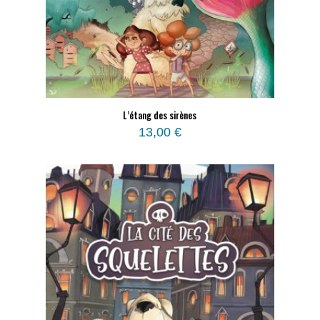
L’étang des sirènes
13,00
€