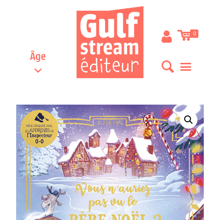
0
Âge