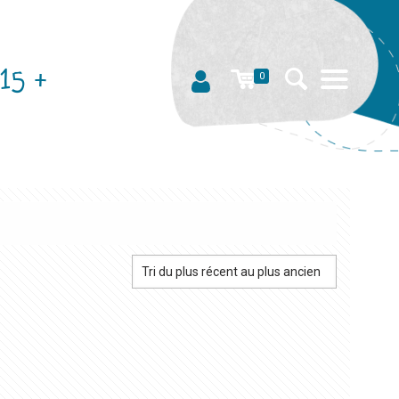
15 +
0