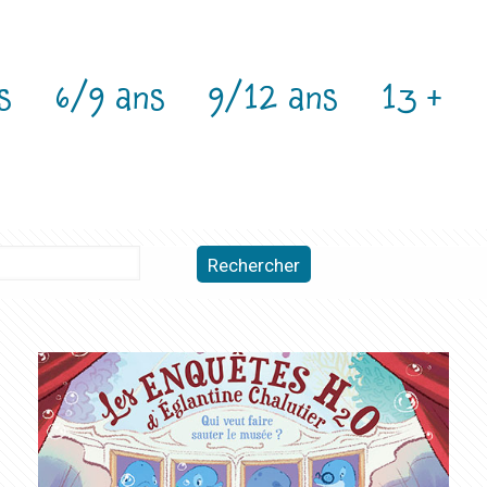
s
6/9 ans
9/12 ans
13 +
Rechercher