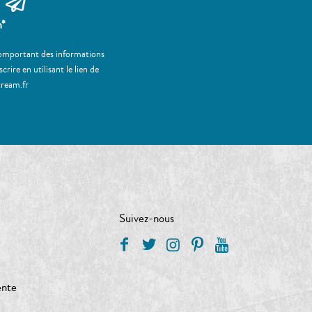
m*
 comportant des informations
ire en utilisant le lien de
tream.fr
Suivez-nous
ente