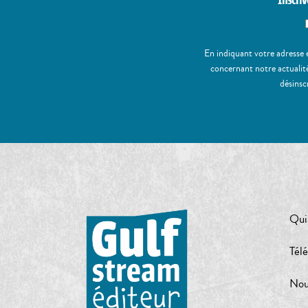
Inscriv
En indiquant votre adresse 
concernant notre actualité
désinsc
Qui
Tél
Nou