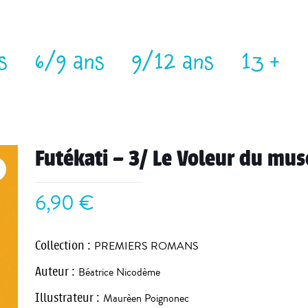
s
6/9 ans
9/12 ans
13 +
Futékati – 3/ Le Voleur du mus
6,90
€
Collection
:
PREMIERS ROMANS
Auteur
:
Béatrice Nicodème
Illustrateur
:
Maurèen Poignonec