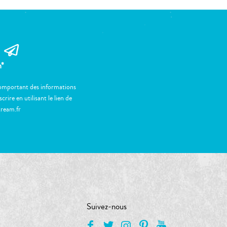
m*
 comportant des informations
ire en utilisant le lien de
tream.fr
Suivez-nous