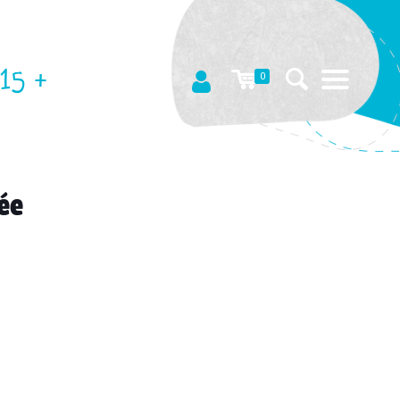
15 +
0
ée