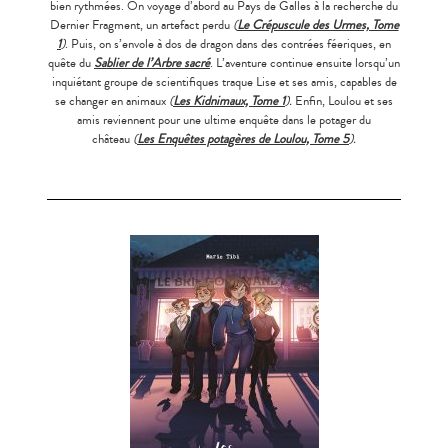
bien rythmées. On voyage d’abord au Pays de Galles à la recherche du
Dernier Fragment, un artefact perdu
(
Le Crépuscule des Urmes, Tome
1
)
. Puis, on s’envole à dos de dragon dans des contrées féeriques, en
quête du
Sablier de l’Arbre sacré
. L’aventure continue ensuite lorsqu’un
inquiétant groupe de scientifiques traque Lise et ses amis, capables de
se changer en animaux
(
Les Kidnimaux, Tome 1
).
Enfin, Loulou et ses
amis reviennent pour une ultime enquête dans le potager du
château
(
Les Enquêtes potagères de Loulou, Tome 5
).