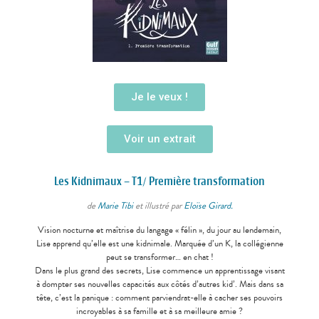
Je le veux !
Voir un extrait
Les Kidnimaux – T1/ Première transformation
de
Marie Tibi
et illustré par
Eloïse Girard.
Vision nocturne et maîtrise du langage « félin », du jour au lendemain,
Lise apprend qu’elle est une kidnimale.
Marquée d’un K, la collégienne
peut se transformer… en chat !
Dans le plus grand des secrets, Lise commence un apprentissage visant
à dompter ses nouvelles capacités aux côtés d’autres kid’.
Mais dans sa
tête, c’est la panique : comment parviendrat-elle à cacher ses pouvoirs
incroyables à sa famille et à sa meilleure amie ?