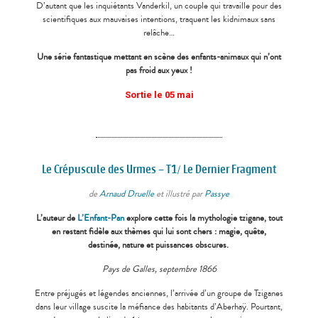
D’autant que les inquiétants Vanderkil, un couple qui travaille pour des
scientifiques aux mauvaises intentions, traquent les kidnimaux sans
relâche…
Une série fantastique mettant en scène des enfants-animaux qui n’ont
pas froid aux yeux !
Sortie le 05 mai
Le Crépuscule des Urmes – T1/ Le Dernier Fragment
de
Arnaud Druelle
et illustré par
Passye
L’auteur de
L’Enfant-Pan
explore cette fois la mythologie tzigane, tout
en restant fidèle aux thèmes qui lui sont chers : magie, quête,
destinée, nature et puissances obscures.
Pays de Galles, septembre 1866
Entre préjugés et légendes anciennes, l’arrivée d’un groupe de Tziganes
dans leur village suscite la méfiance des habitants d’Aberhaÿ.
Pourtant,