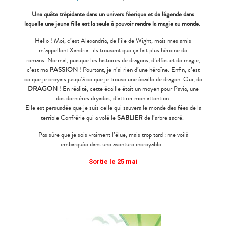
Une quête trépidante dans un univers féerique et de légende dans
laquelle une jeune fille est la seule à pouvoir rendre la magie au monde.
Hello ! Moi, c’est Alexandria, de l’île de Wight, mais mes amis
m’appellent Xandria : ils trouvent que ça fait plus héroïne de
romans. Normal, puisque les histoires de dragons, d’elfes et de magie,
c’est ma
PASSION
! Pourtant, je n’ai rien d’une héroïne. Enfin, c’est
ce que je croyais jusqu’à ce que je trouve une écaille de dragon. Oui, de
DRAGON
! En réalité, cette écaille était un moyen pour Pavia, une
des dernières dryades, d’attirer mon attention.
Elle est persuadée que je suis celle qui sauvera le monde des fées de la
terrible Confrérie qui a volé le
SABLIER
de l’arbre sacré.
Pas sûre que je sois vraiment l’élue, mais trop tard : me voilà
embarquée dans une aventure incroyable…
Sortie le 25 mai