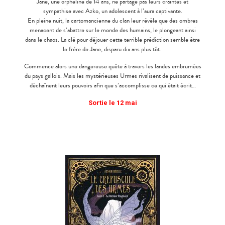
Jane, une orpheline de 14 ans, ne partage pas leurs craintes et
sympathise avec Azko, un adolescent à l’aura captivante.
En pleine nuit, la cartomancienne du clan leur révèle que des ombres
menacent de s’abattre sur le monde des humains, le plongeant ainsi
dans le chaos.
La clé pour déjouer cette terrible prédiction semble être
le frère de Jane, disparu dix ans plus tôt.
Commence alors une dangereuse quête à travers les landes embrumées
du pays gallois. Mais les mystérieuses Urmes rivalisent de puissance et
déchaînent leurs pouvoirs afin que s’accomplisse ce qui était écrit…
Sortie le 12 mai