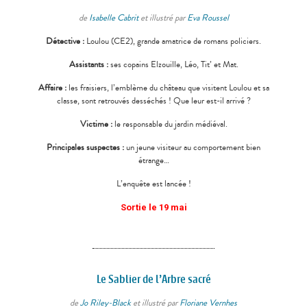
de
Isabelle Cabrit
et illustré par
Eva Roussel
Détective :
Loulou (CE2), grande amatrice de romans policiers.
Assistants :
ses copains Elzouille, Léo, Tit’ et Mat.
Affaire :
les fraisiers, l’emblème du château que visitent Loulou et sa
classe, sont retrouvés desséchés ! Que leur est-il arrivé ?
Victime :
le responsable du jardin médiéval.
Principales suspectes :
un jeune visiteur au comportement bien
étrange…
L’enquête est lancée !
Sortie le 19 mai
Le Sablier de l’Arbre sacré
de
Jo Riley-Black
et illustré par
Floriane Vernhes