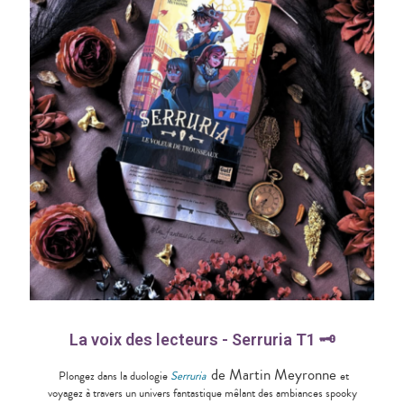
La voix des lecteurs - Serruria T1
🗝
de Martin Meyronne
Plongez dans la
duologie
Serruria
et
voyagez à travers un univers fantastique mêlant des ambiances spooky