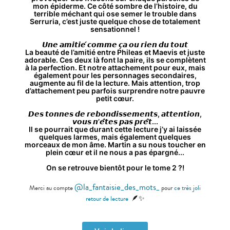
mon épiderme. Ce côté sombre de l’histoire, du
terrible méchant qui ose semer le trouble dans
Serruria, c’est juste quelque chose de totalement
sensationnel !
𝙐𝙣𝙚 𝙖𝙢𝙞𝙩𝙞𝙚́ 𝙘𝙤𝙢𝙢𝙚 𝙘̧𝙖 𝙤𝙪 𝙧𝙞𝙚𝙣 𝙙𝙪 𝙩𝙤𝙪𝙩
La beauté de l’amitié entre Phileas et Maevis et juste
adorable. Ces deux là font la paire, ils se complètent
à la perfection. Et notre attachement pour eux, mais
également pour les personnages secondaires,
augmente au fil de la lecture. Mais attention, trop
d’attachement peu parfois surprendre notre pauvre
petit cœur.
𝘿𝙚𝙨 𝙩𝙤𝙣𝙣𝙚𝙨 𝙙𝙚 𝙧𝙚𝙗𝙤𝙣𝙙𝙞𝙨𝙨𝙚𝙢𝙚𝙣𝙩𝙨, 𝙖𝙩𝙩𝙚𝙣𝙩𝙞𝙤𝙣,
𝙫𝙤𝙪𝙨 𝙣’𝙚̂𝙩𝙚𝙨 𝙥𝙖𝙨 𝙥𝙧𝙚̂𝙩...
Il se pourrait que durant cette lecture j’y ai laissée
quelques larmes, mais également quelques
morceaux de mon âme. Martin a su nous toucher en
plein cœur et il ne nous a pas épargné...
On se retrouve bientôt pour le tome 2 ?!
@
la_fantaisie_des_mots_
Merci au compte
pour
ce très joli
🪶
✨
retour de lecture