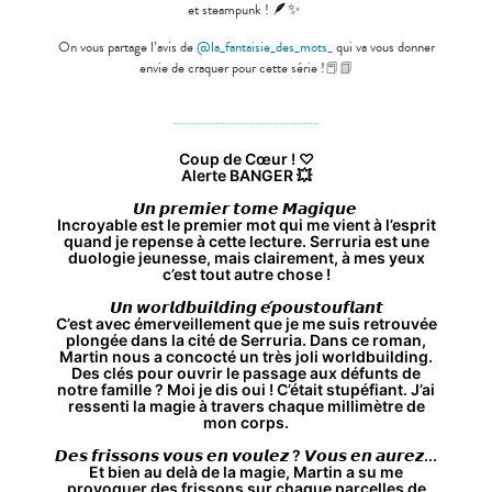
🪶
✨
et steampunk !
On
vous
partage l’avis de
@
la_fantaisie_des_mots_
qui va vous donner
envie de craquer pour cette série !
📕📗
Coup de Cœur ! ♡
Alerte BANGER 💥
𝙐𝙣 𝙥𝙧𝙚𝙢𝙞𝙚𝙧 𝙩𝙤𝙢𝙚 𝙈𝙖𝙜𝙞𝙦𝙪𝙚
Incroyable est le premier mot qui me vient à l’esprit
quand je repense à cette lecture. Serruria est une
duologie jeunesse, mais clairement, à mes yeux
c’est tout autre chose !
𝙐𝙣 𝙬𝙤𝙧𝙡𝙙𝙗𝙪𝙞𝙡𝙙𝙞𝙣𝙜 𝙚́𝙥𝙤𝙪𝙨𝙩𝙤𝙪𝙛𝙡𝙖𝙣𝙩
C’est avec émerveillement que je me suis retrouvée
plongée dans la cité de Serruria. Dans ce roman,
Martin nous a concocté un très joli worldbuilding.
Des clés pour ouvrir le passage aux défunts de
notre famille ? Moi je dis oui ! C’était stupéfiant. J’ai
ressenti la magie à travers chaque millimètre de
mon corps.
𝘿𝙚𝙨 𝙛𝙧𝙞𝙨𝙨𝙤𝙣𝙨 𝙫𝙤𝙪𝙨 𝙚𝙣 𝙫𝙤𝙪𝙡𝙚𝙯 ? 𝙑𝙤𝙪𝙨 𝙚𝙣 𝙖𝙪𝙧𝙚𝙯...
Et bien au delà de la magie, Martin a su me
provoquer des frissons sur chaque parcelles de