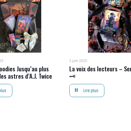
25
2 juin 2025
oodies Jusqu’au plus
La voix des lecteurs – Se
es astres d’A.J. Twice
🗝
plus
Lire plus