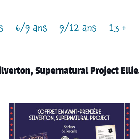
s
6/9 ans
9/12 ans
13 +
verton, Supernatural Project Ellie