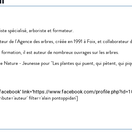
n
ste spécialisé, arboriste et formateur.
teur de l'Agence des arbres, créée en 1991 à Foix, et collaborateur d
la formation, il est auteur de nombreux ouvrages sur les arbres.
e Nature - Jeunesse pour "Les plantes qui puent, qui pètent, qui piq
con-facebook' link='https://www.facebook.com/profile.php?id
bute='auteur' filter='alain pontoppidan']