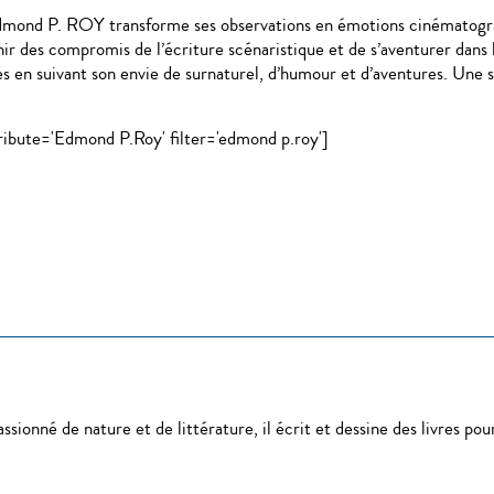
dmond P. ROY transforme ses observations en émotions cinématogr
hir des compromis de l’écriture scénaristique et de s’aventurer dans l
les en suivant son envie de surnaturel, d’humour et d’aventures. Une 
ribute='Edmond P.Roy' filter='edmond p.roy']
sionné de nature et de littérature, il écrit et dessine des livres pou