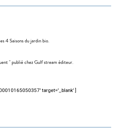
es 4 Saisons du jardin bio.
uent " publié chez Gulf stream éditeur.
=100010165050357' target='_blank' ]