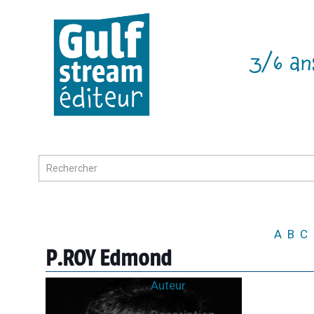
3/6 an
A
B
C
P.ROY Edmond
Auteur