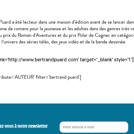
Puard a été lecteur dans une maison d’édition avant de se lancer dans
ntaine de romans pour la jeunesse et les adultes dans des genres très
t du prix du Roman d’Aventures et du prix Polar de Cognac en catégori
’univers des séries télés, des jeux vidéo et de la bande dessinée.
' link='http://www.bertrandpuard.com' target='_blank' style='1']
ribute='AUTEUR' filter='bertrand puard']
ez-vous à notre newsletter