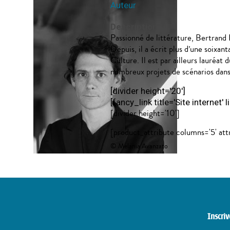
Auteur
Description
Passionné de littérature, Bertrand 
Depuis, il a écrit plus d’une soixa
Culture. Il est par ailleurs lauréa
nombreux projets de scénarios dans l
[divider height='20']
[fancy_link title='Site internet
[divider height='10']
[product_attribute columns='5' att
© Melania Avanzato
Inscriv