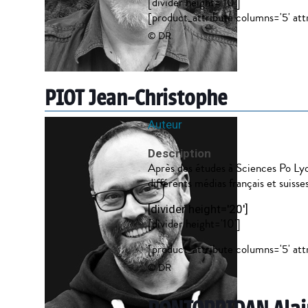
[divider height='10']
[product_attribute columns='5' attri
© DR
PIOT Jean-Christophe
Auteur
Description
Après des études à Sciences Po Lyon 
différents médias français et suisses
[divider height='20']
[divider height='10']
[product_attribute columns='5' attr
© DR