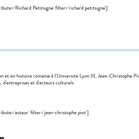
bute='Richard Petitsigne' filter='richard petitsigne']
et en histoire romaine à l'Université Lyon III, Jean-Christophe Piot 
, d'entreprises et d'acteurs culturels.
ibute='auteur' filter='jean-christophe piot']