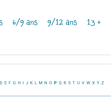
s
6/9 ans
9/12 ans
13 +
D
E
F
G
H
I
J
K
L
M
N
O
P
Q
R
S
T
U
V
W
X
Y
Z