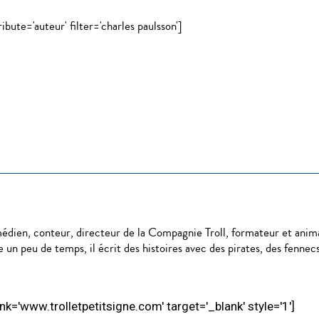
bute='auteur' filter='charles paulsson']
ien, conteur, directeur de la Compagnie Troll, formateur et anima
ste un peu de temps, il écrit des histoires avec des pirates, des fenne
 link='www.trolletpetitsigne.com' target='_blank' style='1']