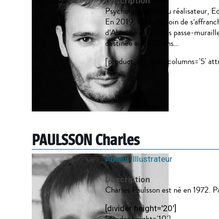
Description
Psychologue devenu réalisateur, E
En 2019, il a eu besoin de s’affranc
d’Aboville et l’île des passe-murail
destinée aux 9/12 ans…
[product_attribute columns='5' att
PAULSSON Charles
Auteur
,
Illustrateur
Description
Charles Paulsson est né en 1972. Pas
[divider height='20']
[divider height='10']