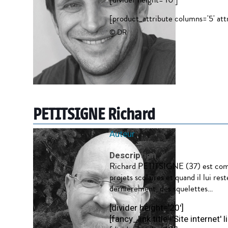
[product_attribute columns='5' attri
© DR
PETITSIGNE Richard
Auteur
Description
Richard PETITSIGNE (37) est coméd
projets scolaires et quand il lui re
dernièrement, des squelettes…
[divider height='20']
[fancy_link title='Site internet'