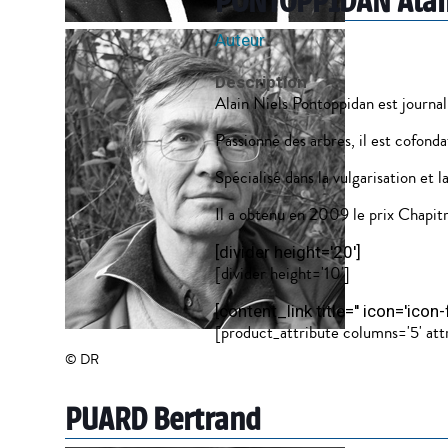
PONTOPPIDAN Alai
Auteur
Description
Alain Niels Pontoppidan est journali
Passionné des arbres, il est cofonda
Spécialisé dans la vulgarisation et 
Il a obtenu en 2009 le prix Chapitr
[divider height='20']
[divider height='10']
[content_link title='' icon='i
[product_attribute columns='5' attri
© DR
PUARD Bertrand