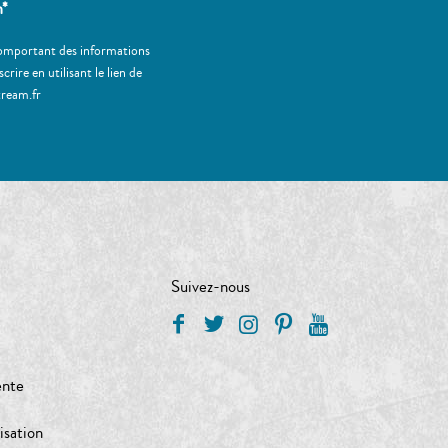
m*
 comportant des informations
ire en utilisant le lien de
tream.fr
Suivez-nous
ente
isation