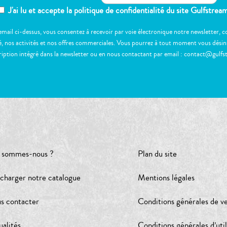
J'ai lu et accepte la politique de confidentialité du site Gulfstrea
email ci-dessus, vous consentez à recevoir par voie électronique notre newsletter,
, nos activités et nos offres commerciales. Vous pourrez à tout moment vous désinscr
ription intégré dans la newsletter ou en nous contactant par email : contact@gulfs
 sommes-nous ?
Plan du site
écharger notre catalogue
Mentions légales
s contacter
Conditions générales de v
ualités
Conditions générales d’util