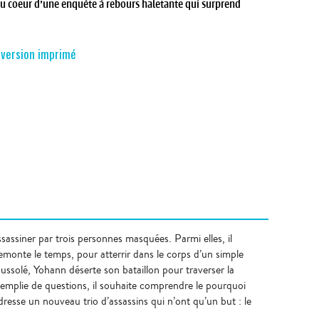
au coeur d’une enquète à rebours haletante qui surprend
n
version imprimé
ssassiner par trois personnes masquées. Parmi elles, il
remonte le temps, pour atterrir dans le corps d’un simple
solé, Yohann déserte son bataillon pour traverser la
e emplie de questions, il souhaite comprendre le pourquoi
resse un nouveau trio d’assassins qui n’ont qu’un but : le