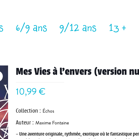
s
6/9 ans
9/12 ans
13 +
Mes Vies à l’envers (version 
10,99
€
Collection
:
Échos
Auteur
:
Maxime Fontaine
– Une aventure originale, rythmée, exotique où le fantastique pe