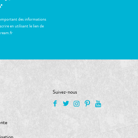
m*
 comportant des informations
ire en utilisant le lien de
tream.fr
Suivez-nous
ente
isation