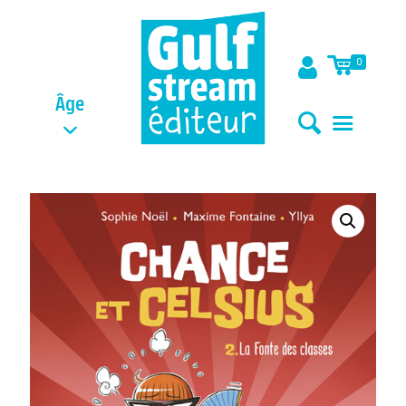
0
Âge