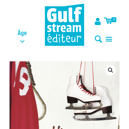
0
Âge