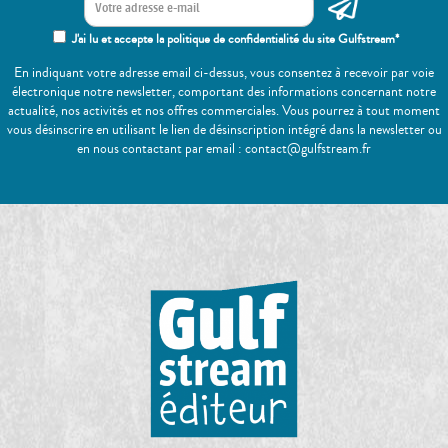
J'ai lu et accepte la politique de confidentialité du site Gulfstream*
En indiquant votre adresse email ci-dessus, vous consentez à recevoir par voie
électronique notre newsletter, comportant des informations concernant notre
actualité, nos activités et nos offres commerciales. Vous pourrez à tout moment
vous désinscrire en utilisant le lien de désinscription intégré dans la newsletter ou
en nous contactant par email : contact@gulfstream.fr