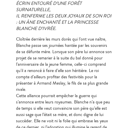
ÉCRIN ENTOURÉ D’UNE FORÊT
SURNATURELLE,
IL RENFERME LES DEUX JOYAUX DE SON ROI
: UN ÂNE ENCHANTÉ ET LA PRINCESSE
BLANCHE D’IVRÉE.
Cloîtrée derrière les murs dorés qui l’ont vue naître,
Blanche passe ses journées hantée par les souvenirs
de sa défunte mère. Lorsque son père lui annonce son
projet de se remarier à la suite du bal donné pour
l’anniversaire de la jeune femme, celle-ci comprend
qu’il a renoncé à faire d’elle son héritière. Le roi
compte d’ailleurs profiter des festivités pour la
présenter à Armand Meslay, le fils de sa plus grande
rivale.
Cette alliance pourrait empêcher la guerre qui
s’annonce entre leurs royaumes. Blanche n’a que peu
de temps si elle veut convaincre son père qu’elle est
aussi sage que l’était sa mère, et donc digne de lui
succéder. Elle ne voit ni la folie qui embrase les yeux
de ce dernier, ni l’adoration qui illumine le regard de