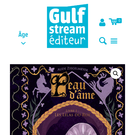
0
Âge