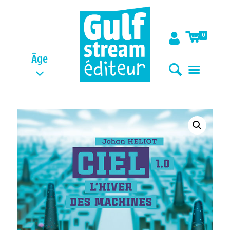
0
Âge