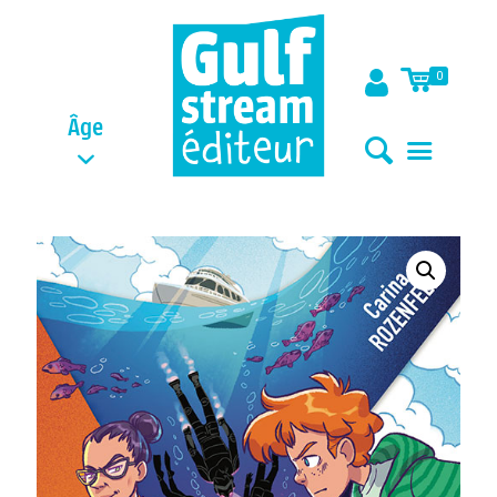
0
Âge