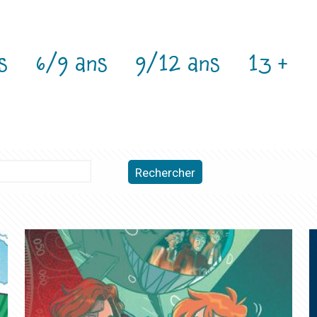
s
6/9 ans
9/12 ans
13 +
Rechercher