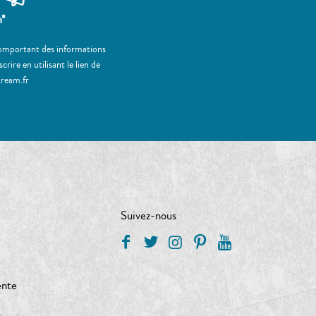
m*
 comportant des informations
ire en utilisant le lien de
tream.fr
Suivez-nous
ente