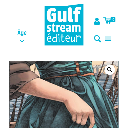
0
Âge