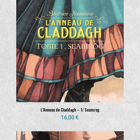
L’Anneau de Claddagh – 1/ Seamrog
16,00
€