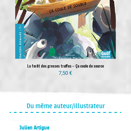
La forêt des grosses truffes – Ça coule de source
7,50
€
Du même auteur/illustrateur
Julien Artigue