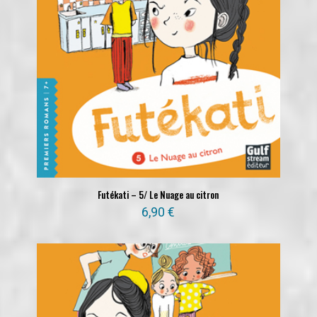
Futékati – 5/ Le Nuage au citron
6,90
€