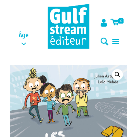
0
Âge