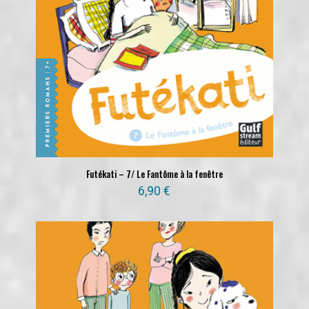
Futékati – 7/ Le Fantôme à la fenêtre
6,90
€