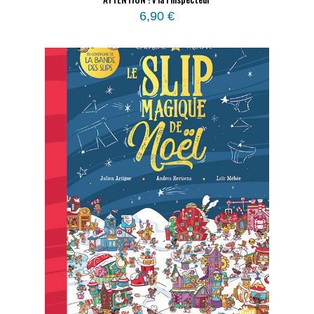
6,90
€