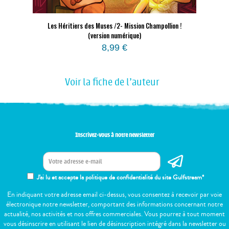
Les Héritiers des Muses /2- Mission Champollion !
(version numérique)
8,99
€
Voir la fiche de l'auteur
Inscrivez-vous à notre newsletter
J'ai lu et accepte la politique de confidentialité du site Gulfstream*
En indiquant votre adresse email ci-dessus, vous consentez à recevoir par voie
électronique notre newsletter, comportant des informations concernant notre
actualité, nos activités et nos offres commerciales. Vous pourrez à tout moment
vous désinscrire en utilisant le lien de désinscription intégré dans la newsletter ou