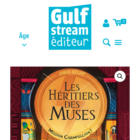
0
Âge