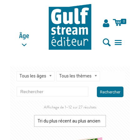
0
Âge
Tous les âges
Tous les thèmes
Rechercher
Trié
Affichage de 1–12 sur 27 résultats
du
plus
récent
au
plus