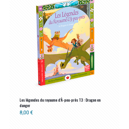
ancien
Les légendes du royaume d’À-peu-près T3 : Dragon en
danger
8,00
€