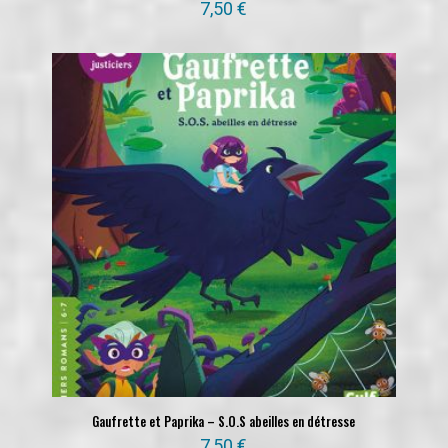
7,50
€
Gaufrette et Paprika – S.O.S abeilles en détresse
7,50
€