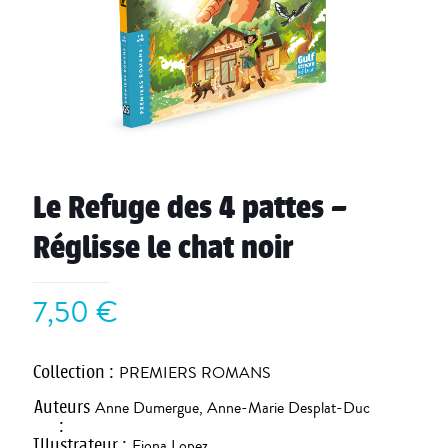
Le Refuge des 4 pattes –
Réglisse le chat noir
7,50
€
Collection
:
PREMIERS ROMANS
Auteurs
Anne Dumergue
,
Anne-Marie Desplat-Duc
:
Illustrateur
:
Fiona Lopez