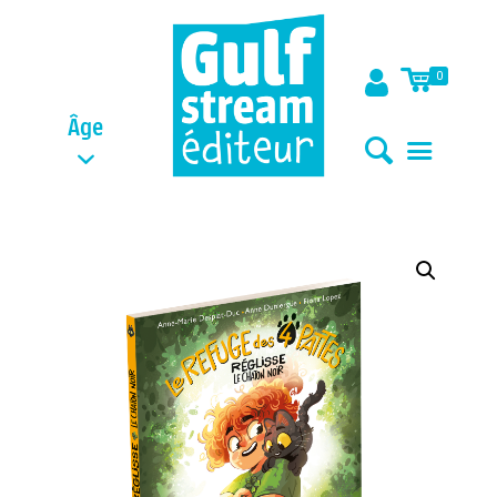
0
Âge