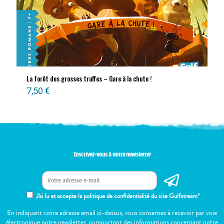
La forêt des grosses truffes – Gare à la chute !
7,50
€
Inscrivez-vous à notre newsletter
J'ai lu et accepte la politique de confidentialité du site Gulfstream*
En indiquant votre adresse email ci-dessus, vous consentez à recevoir par voie
électronique notre newsletter, comportant des informations concernant notre