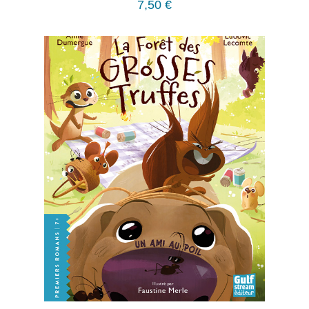
7,50
€