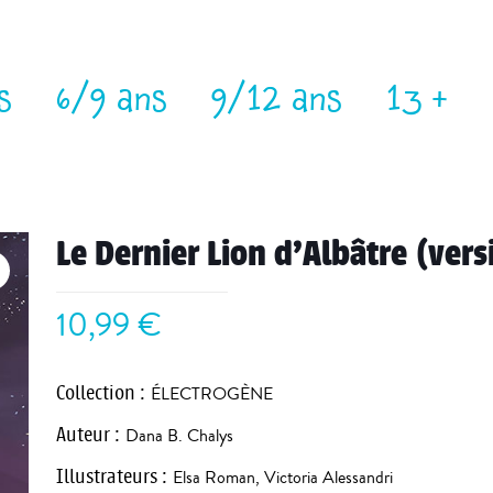
s
6/9 ans
9/12 ans
13 +
Le Dernier Lion d’Albâtre (ver
10,99
€
Collection
:
ÉLECTROGÈNE
Auteur
:
Dana B. Chalys
Illustrateurs
:
Elsa Roman
,
Victoria Alessandri