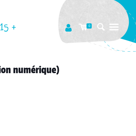
15 +
0
sion numérique)