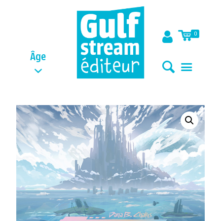
0
Âge