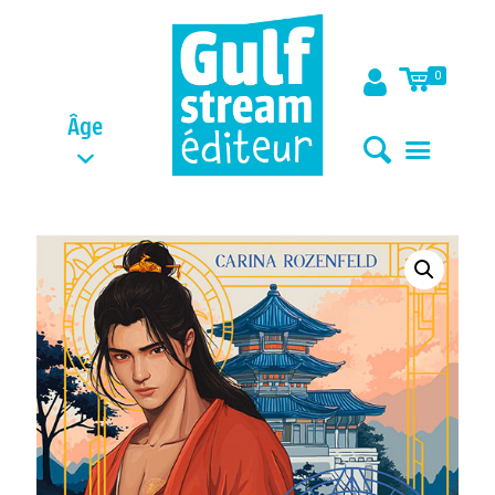
0
Âge