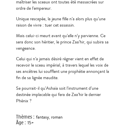
maîtriser les sceaux ont toutes été massacrées sur
ordre de l’empereur.
Unique rescapée, la jeune fille n’a alors plus qu’une
raison de vivre : tuer cet assassin.
Mais celui-ci meurt avant qu’elle n’y parvienne. Ce
sera donc son héritier, le prince Zaa’hir, qui subira sa
vengeance.
Celui qui n’a jamais désiré régner vient en effet de
recevoir le sceau impérial, à travers lequel les voix de
ses ancêtres lui soufflent une prophétie annonçant la
fin de sa lignée maudite.
Se pourrait-il qu’Ashaïa soit l’instrument d’une
destinée implacable qui fera de Zaa’hir le dernier
Phénix ?
Thèmes
:
fantasy
,
roman
Âge
:
15+