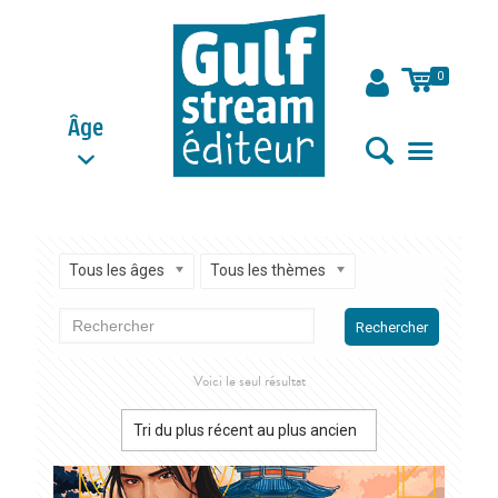
0
Âge
Tous les âges
Tous les thèmes
Rechercher
Voici le seul résultat