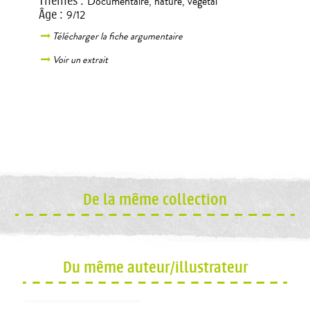
Thèmes
:
Documentaire
,
nature
,
végétal
Âge
:
9/12
Télécharger la fiche argumentaire
Voir un extrait
De la même collection
Du même auteur/illustrateur