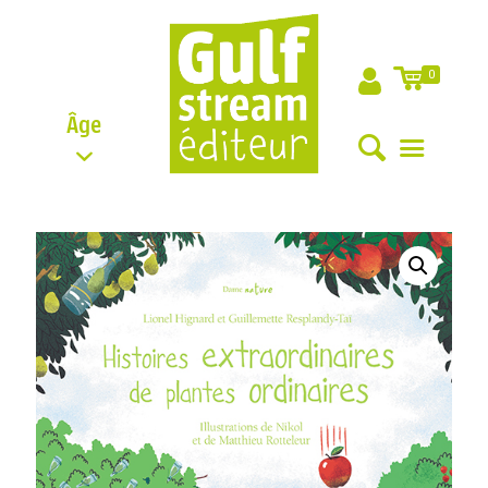
0
Âge