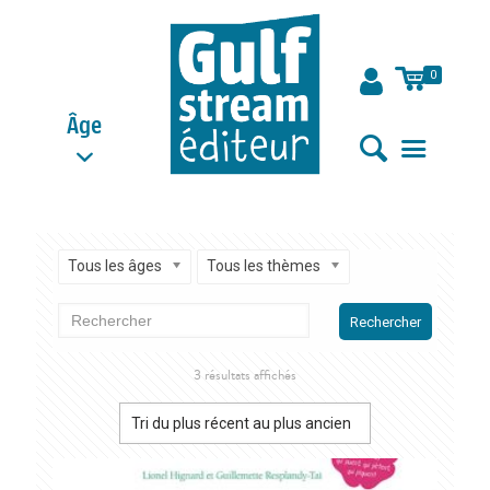
0
Âge
Tous les âges
Tous les thèmes
Rechercher
Trié
3 résultats affichés
du
plus
récent
au
plus