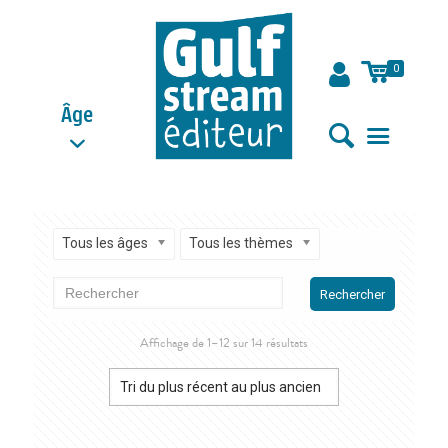
0
Âge
Tous les âges
Tous les thèmes
Rechercher
Trié
Affichage de 1–12 sur 14 résultats
du
plus
récent
au
plus