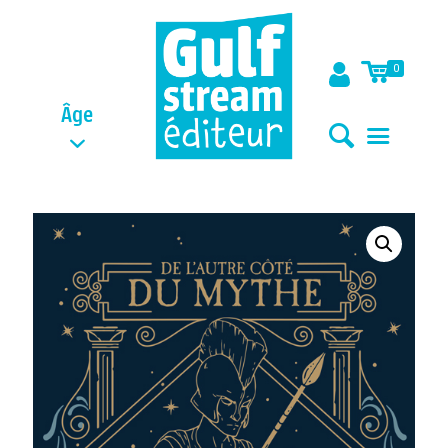
0
Âge