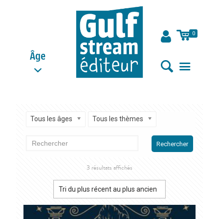
0
Âge
Tous les âges
Tous les thèmes
Rechercher
Trié
3 résultats affichés
du
plus
récent
au
plus