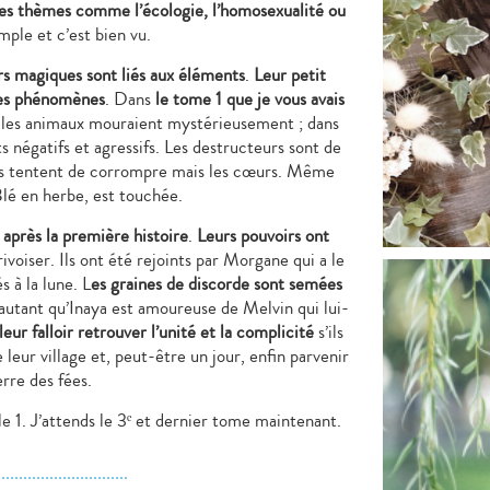
tres thèmes comme l’écologie, l’homosexualité ou
ple et c’est bien vu.
rs magiques sont liés aux éléments
.
Leur petit
nges phénomènes
. Dans
le tome 1 que je vous avais
t les animaux mouraient mystérieusement ; dans
négatifs et agressifs. Les destructeurs sont de
u’ils tentent de corrompre mais les cœurs. Même
Blé en herbe, est touchée.
 après la première histoire
.
Leurs pouvoirs ont
rivoiser. Ils ont été rejoints par Morgane qui a le
s à la lune. L
es graines de discorde sont semées
’autant qu’Inaya est amoureuse de Melvin qui lui-
leur falloir retrouver l’unité et la complicité
s’ils
leur village et, peut-être un jour, enfin parvenir
erre des fées.
e 1. J’attends le 3
ᵉ
et dernier tome maintenant.