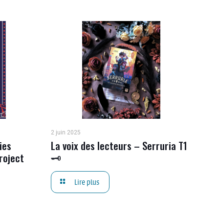
2 juin 2025
ies
La voix des lecteurs – Serruria T1
roject
🗝
Lire plus