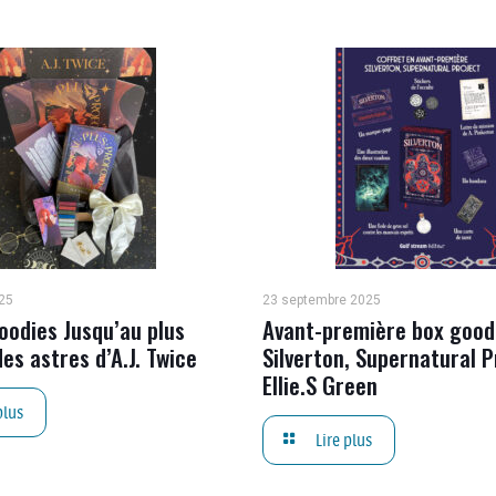
25
23 septembre 2025
oodies Jusqu’au plus
Avant-première box good
es astres d’A.J. Twice
Silverton, Supernatural P
Ellie.S Green
plus
Lire plus