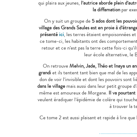
qui plaira aux jeunes,
l’autrice aborde plein d’au
la diffamation
par exem
On y suit un groupe de
5 ados dont les pouvoi
village des Grands Saules est en proie à d’étra
présenté
ici
, les terres étaient empoisonnées e
ce tome-ci, les habitants ont des comportements 
retour et ce n’est pas la terre cette fois-ci q
leur école alternative, le 
On retrouve
Melvin, Jade, Théo et Inaya un an
grandi
et ils tentent tant bien que mal de les app
don de voir l’invisible et dont les pouvoirs sont lié
dans le village
mais aussi dans leur petit groupe d
même est amoureux de Morgane.
Il va pourtant 
veulent éradiquer l’épidémie de colère qui touche 
à trouver la t
Ce tome 2 est aussi plaisant et rapide à lire que l