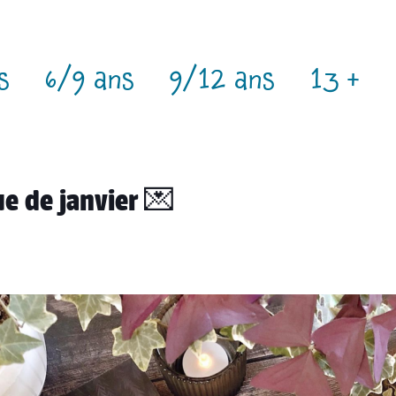
s
6/9 ans
9/12 ans
13 +
ue de janvier 💌