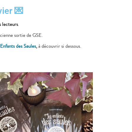
ier 💌
s lecteurs
.
ncienne sortie de GSE.
 Enfants des Saules
,
à découvrir si dessous.