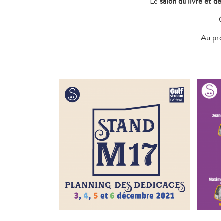
Le
salon du livre et d
Au pr