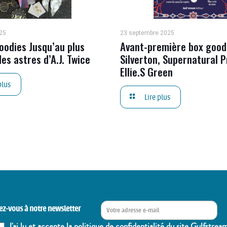
25
23 septembre 2025
oodies Jusqu’au plus
Avant-première box good
es astres d’A.J. Twice
Silverton, Supernatural P
Ellie.S Green
plus
Lire plus
ez-vous à notre newsletter
J'ai lu et accepte la politique de confidentialité du site Gulfstrea