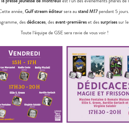
e la presse jeunesse de Montreuil
est l’un des événements phares de la
Cette année,
Gulf stream éditeur
sera au
stand M17
pendant 5 jours
ogramme, des
dédicaces
, des
avant-premières
et des
surprises
sur le
Toute l’équipe de GSE sera ravie de vous voir !