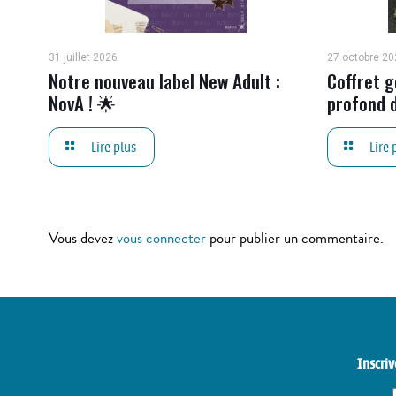
31 juillet 2026
27 octobre 20
Notre nouveau label New Adult :
Coffret g
NovA ! 🌟
profond d
Lire plus
Lire 
Vous devez
vous connecter
pour publier un commentaire.
Inscriv