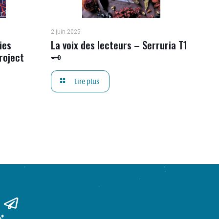
2 juin 2025
ies
La voix des lecteurs – Serruria T1
roject
🗝
Lire plus
m*