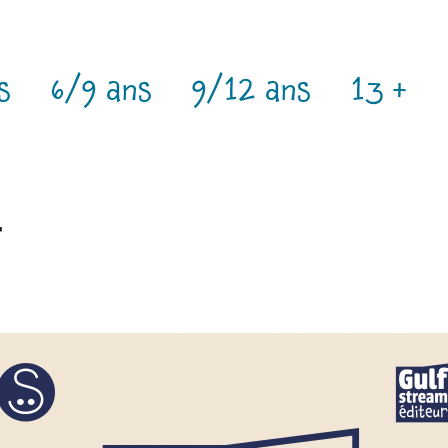
s
6/9 ans
9/12 ans
13 +
