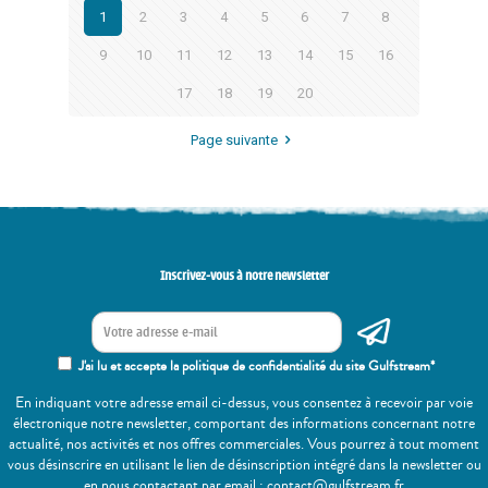
1
2
3
4
5
6
7
8
9
10
11
12
13
14
15
16
17
18
19
20
Page suivante
Inscrivez-vous à notre newsletter
J'ai lu et accepte la politique de confidentialité du site Gulfstream*
En indiquant votre adresse email ci-dessus, vous consentez à recevoir par voie
électronique notre newsletter, comportant des informations concernant notre
actualité, nos activités et nos offres commerciales. Vous pourrez à tout moment
vous désinscrire en utilisant le lien de désinscription intégré dans la newsletter ou
en nous contactant par email : contact@gulfstream.fr