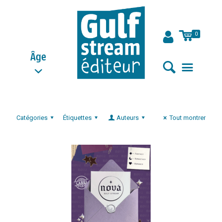
0
Âge
Catégories
Étiquettes
Auteurs
Tout montrer