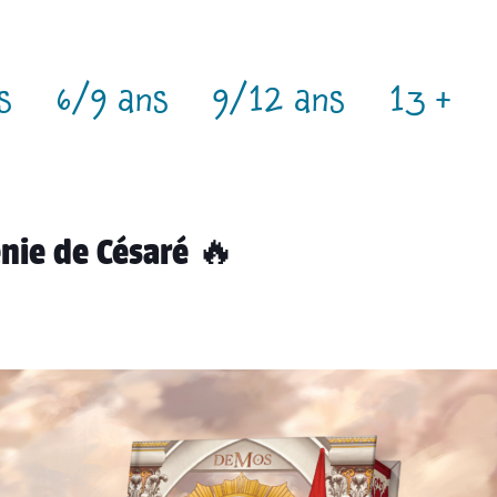
s
6/9 ans
9/12 ans
13 +
énie de Césaré 🔥