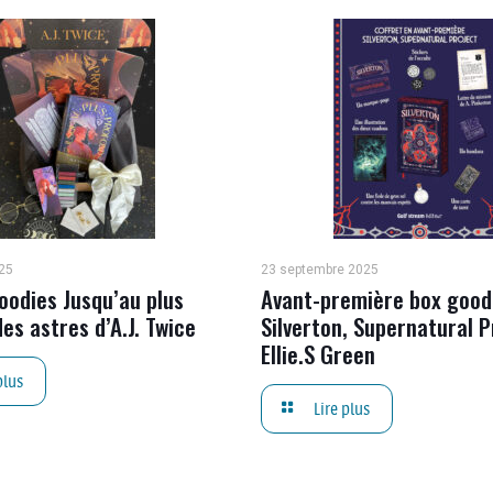
25
23 septembre 2025
oodies Jusqu’au plus
Avant-première box good
es astres d’A.J. Twice
Silverton, Supernatural P
Ellie.S Green
plus
Lire plus