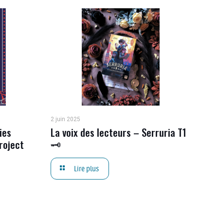
2 juin 2025
ies
La voix des lecteurs – Serruria T1
roject
🗝
Lire plus