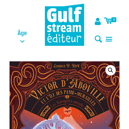
0
Âge