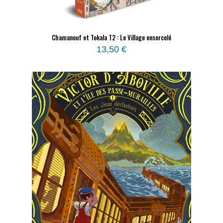
Chamanouf et Tokala T2 : Le Village ensorcelé
13,50
€