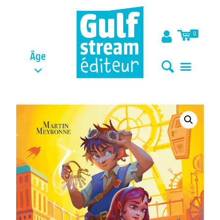
0
Âge