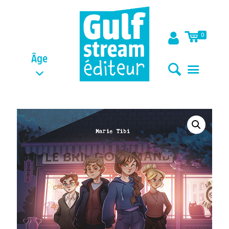
0
Âge