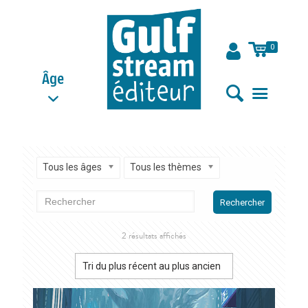
0
Âge
Tous les âges
Tous les thèmes
Rechercher
Trié
2 résultats affichés
du
plus
récent
au
plus