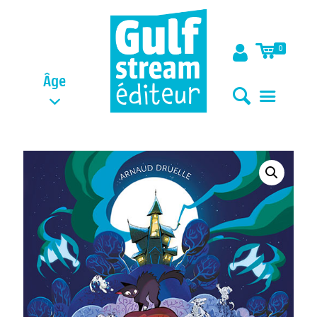
0
Âge