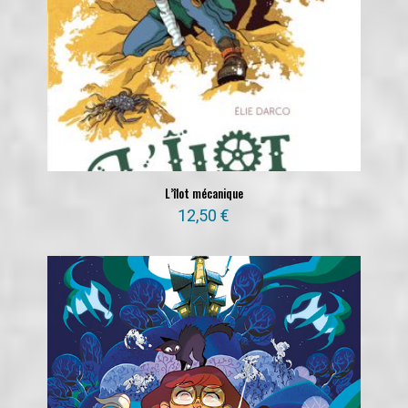
L’îlot mécanique
12,50
€