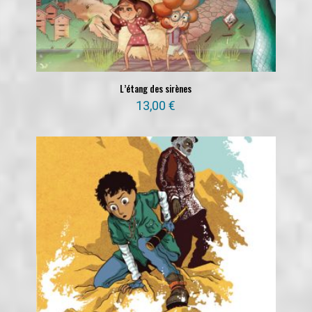
L’étang des sirènes
13,00
€