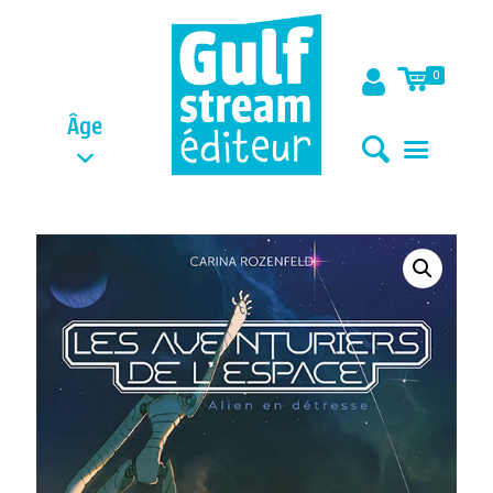
0
Âge