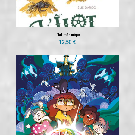
L’îlot mécanique
12,50
€