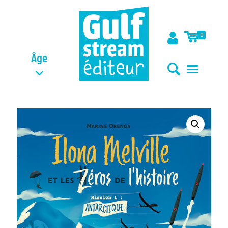
0
Âge