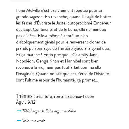
Ilona Melville n’est pas vraiment réputée pour sa
grande sagesse. En revanche, quand il s’agit de botter
les fesses d’Évariste le Juste, autoproclamé Empereur
des Sept Continents et de la Lune, elle ne manque
pas d’idées. Elle a même élaboré un plan
diaboliquement génial pour le renverser : cloner de
grands personnages de l’histoire grâce à la génétique.
Et ça marche ! Enfin presque… Calamity Jane,
Napoléon, Gengis Khan et Hannibal sont bien
revenus à la vie, mais pas tout à fait comme elle
l’imaginait. Quand on sait que ces Zéros de l’histoire
sont l’ultime espoir de l’humanité, ça promet…
Thèmes
:
aventure
,
roman
,
science-fiction
Âge
:
9/12
Télécharger la fiche argumentaire
Voir un extrait