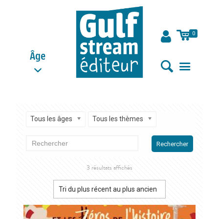
0
Âge
Tous les âges
Tous les thèmes
Rechercher
Trié
3 résultats affichés
du
plus
récent
au
plus