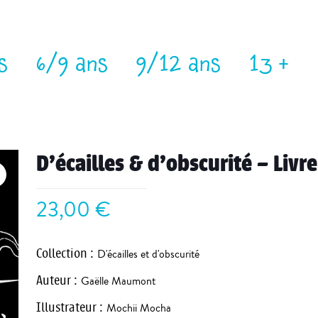
s
6/9 ans
9/12 ans
13 +
D’écailles & d’obscurité – Liv
23,00
€
Collection
:
D'écailles et d'obscurité
Auteur
:
Gaëlle Maumont
Illustrateur
:
Mochii Mocha