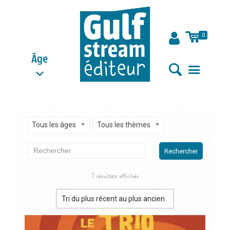
0
Âge
Tous les âges
Tous les thèmes
Rechercher
Trié
7 résultats affichés
du
plus
récent
au
plus